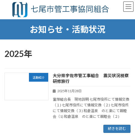
コ
ナ
ン
ビ
テ
ゲ
ン
ー
お知らせ・活動状況
ツ
シ
へ
ョ
ス
ン
キ
に
ッ
移
2025年
プ
動
大分県宇佐市管工事組合 震災状況視察
活動紹介
研修旅行
2025年11月28日
室塚組合長 現地説明 七尾市役所にて情報交換
（１) 七尾市役所にて情報交換（２) 七尾市役所
にて情報交換（３) 和倉温泉 のと楽にて親睦
会（1) 和倉温泉 のと楽にて親睦会（２)
続きを読む