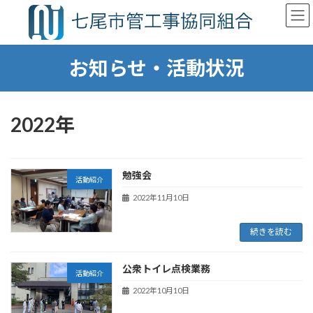
コ
ナ
ン
ビ
テ
ゲ
ン
ー
お知らせ・活動状況
ツ
シ
へ
ョ
ス
ン
キ
に
ッ
移
2022年
プ
動
勉強会
活動紹介
2022年11月10日
続きを読む
公衆トイレ点検業務
活動紹介
2022年10月10日