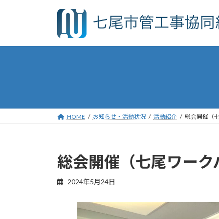
コ
ナ
ン
ビ
テ
ゲ
ン
ー
ツ
シ
へ
ョ
ス
ン
キ
に
ッ
移
プ
動
HOME
お知らせ・活動状況
活動紹介
総会開催（
総会開催（七尾ワーク
2024年5月24日