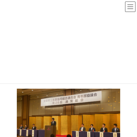
コ
ナ
ン
ビ
テ
ゲ
ン
ー
お知らせ・活動状況
ツ
シ
へ
ョ
ス
ン
キ
に
ッ
移
全管連青年部協議会 通常総会
プ
動
に参加
2024年8月5日