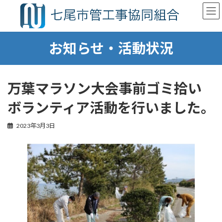
コ
ナ
ン
ビ
テ
ゲ
ン
ー
お知らせ・活動状況
ツ
シ
へ
ョ
ス
ン
キ
に
ッ
移
万葉マラソン大会事前ゴミ拾い
プ
動
ボランティア活動を行いました。
2023年3月3日