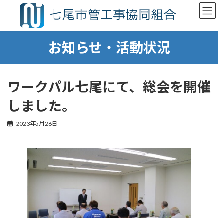
コ
ナ
ン
ビ
テ
ゲ
ン
ー
お知らせ・活動状況
ツ
シ
へ
ョ
ス
ン
キ
に
ッ
移
ワークパル七尾にて、総会を開催
プ
動
しました。
2023年5月26日