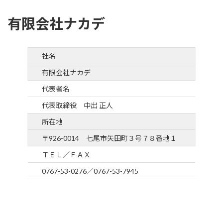
有限会社ナカデ
社名
有限会社ナカデ
代表者名
代表取締役 中出 正人
所在地
〒926-0014 七尾市矢田町３号７８番地１
ＴＥＬ／ＦＡＸ
0767-53-0276／0767-53-7945